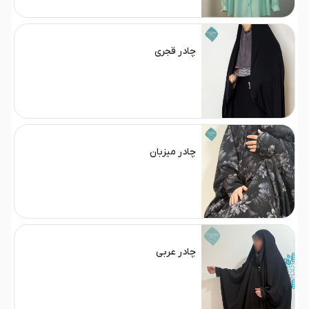
چادر قجری
چادر میزبان
چادر عربی